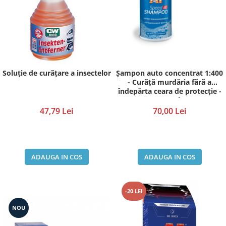
Accesorii Auto
Kituri antipana
Blufixx - kituri pentru reparații
Instalatii pneumatice si accesorii
Soluţie de curăţare a insectelor
Șampon auto concentrat 1:400
Cuple rapide pneumatice
- Curăță murdăria fără a
profesionale
îndepărta ceara de protecție -
500 ml.
TANOS Systainer cutii
47,79 Lei
70,00 Lei
organizatoare pentru depozitare si
transport
Cutii organizatoare pentru
depozitare si transport - TANOS
Systainer
Markere cu creta lichida
ADAUGA IN COS
ADAUGA IN COS
Placi modulare Swisstrax
Service și mentenanță
-20 LEI
NOU