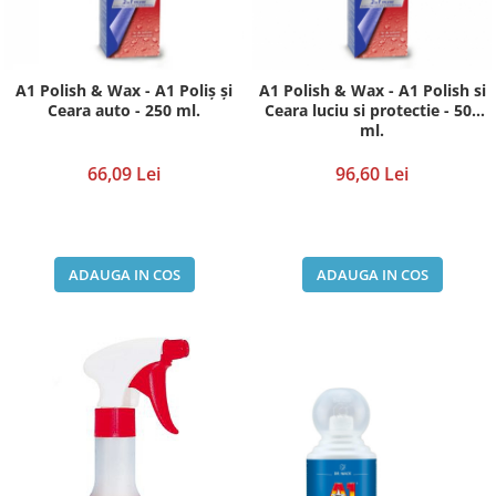
Pompe de vopsit originale Anest
Iwata
Pompe pneumatice cu membrana
A1 Polish & Wax - A1 Poliș și
A1 Polish & Wax - A1 Polish si
dubla Anest Iwata Japonia
Ceara auto - 250 ml.
Ceara luciu si protectie - 500
Rezervoare de vopsit cu presiune
ml.
Anest Iwata
66,09 Lei
96,60 Lei
Aerografe / Airbrush Iwata
Aerografe Iwata Custom Micron
Series
ADAUGA IN COS
ADAUGA IN COS
Hi-Line
Manometre
Manometre Iwata Japonia
Cosmetice Auto
Produse Pentru Interior
Produse Pentru Exterior
Produse Pentru Cabrio