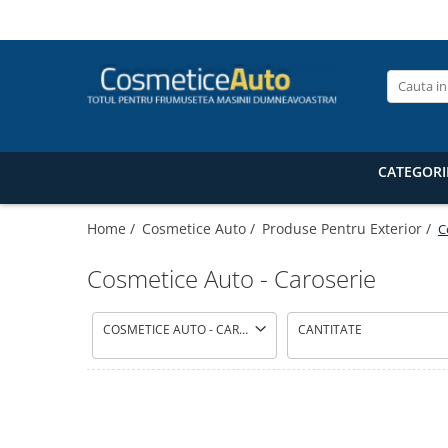
Categorii de Produse
Pistoale de vopsit profesionale
Pistoale pentru lac / clear
Pistoale pentru vopsea (bază) /
CATEGORI
base coat
Pistoale pentru grund (primer /
Home /
Cosmetice Auto /
Produse Pentru Exterior /
C
filler) Anest Iwata
Pistoale de vopsit auto pentru retuș
Cosmetice Auto - Caroserie
Anest Iwata
Superior Set pistoale de vopsit
Anest Iwata WS 400 Clear / LS-400
COSMETICE AUTO - CAROSERIE
CANTITATE
Accesorii pistoale de vopsit
Masti de protectie pentru vopsire
Pistoale de vopsit automate