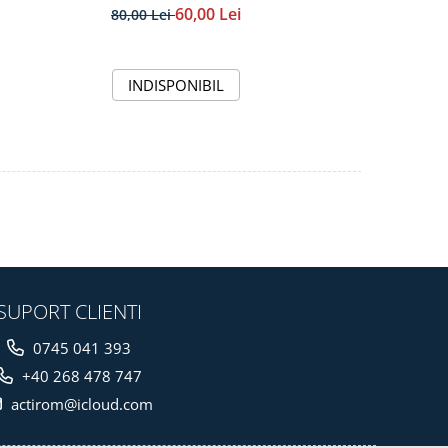
60,00 Lei
80,00 Lei
INDISPONIBIL
SUPORT CLIENTI
0745 041 393
+40 268 478 747
actirom@icloud.com