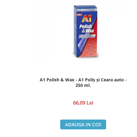
Pompe de vopsit originale Anest
Iwata
Pompe pneumatice cu membrana
dubla Anest Iwata Japonia
Rezervoare de vopsit cu presiune
Anest Iwata
Aerografe / Airbrush Iwata
Aerografe Iwata Custom Micron
Series
Hi-Line
A1 Polish & Wax - A1 Poliș și Ceara auto -
250 ml.
Manometre
Manometre Iwata Japonia
66,09 Lei
Cosmetice Auto
Produse Pentru Interior
ADAUGA IN COS
Produse Pentru Exterior
Produse Pentru Cabrio