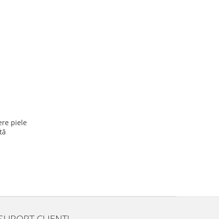
ere piele
tă
SUPORT CLIENTI