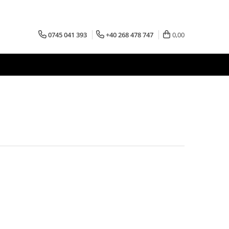
0745 041 393
+40 268 478 747
0,00