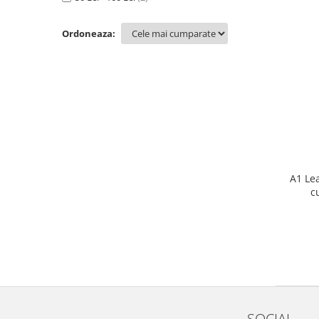
Iwata
Pompe pneumatice cu membrana
Ordoneaza:
dubla Anest Iwata Japonia
Rezervoare de vopsit cu presiune
Anest Iwata
Aerografe / Airbrush Iwata
Aerografe Iwata Custom Micron
Series
Hi-Line
Manometre
A1 Lea
c
Manometre Iwata Japonia
Cosmetice Auto
Produse Pentru Interior
Produse Pentru Exterior
Produse Pentru Cabrio
Accesorii Auto
Kituri antipana
SOCIAL