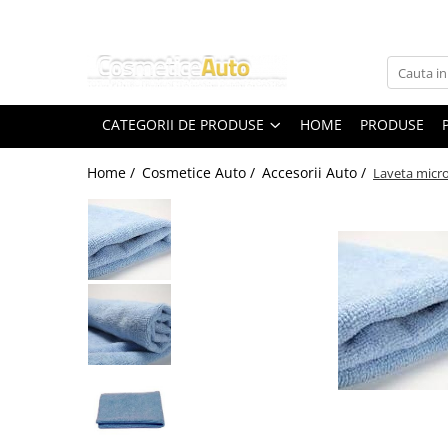
Categorii de Produse
Pistoale de vopsit profesionale
CATEGORII DE PRODUSE
HOME
PRODUSE
Pistoale pentru lac / clear
Pistoale pentru vopsea (bază) /
Home /
Cosmetice Auto /
Accesorii Auto /
Laveta micro
base coat
Pistoale pentru grund (primer /
filler) Anest Iwata
Pistoale de vopsit auto pentru retuș
Anest Iwata
Superior Set pistoale de vopsit
Anest Iwata WS 400 Clear / LS-400
Accesorii pistoale de vopsit
Masti de protectie pentru vopsire
Pistoale de vopsit automate
Pompe de vopsit originale Anest