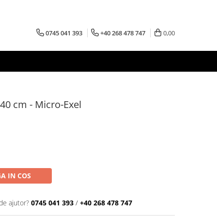
0745 041 393
+40 268 478 747
0,00
 40 cm - Micro-Exel
A IN COS
de ajutor?
0745 041 393
/
+40 268 478 747