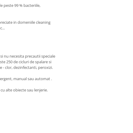
e peste 99 % bacteriile,
preciate in domeniile cleaning
c...
si nu necesita precautii speciale
ste 250 de cicluri de spalare si
- clor, dezinfectanti, peroxizi.
tergent, manual sau automat .
cu alte obiecte sau lenjerie.