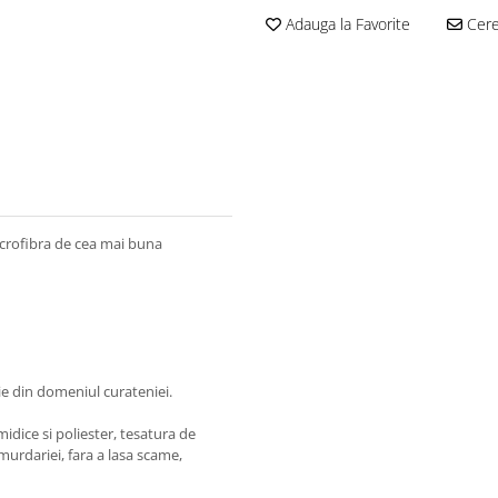
Adauga la Favorite
Cere 
icrofibra de cea mai buna
e din domeniul curateniei.
midice si poliester, tesatura de
murdariei, fara a lasa scame,