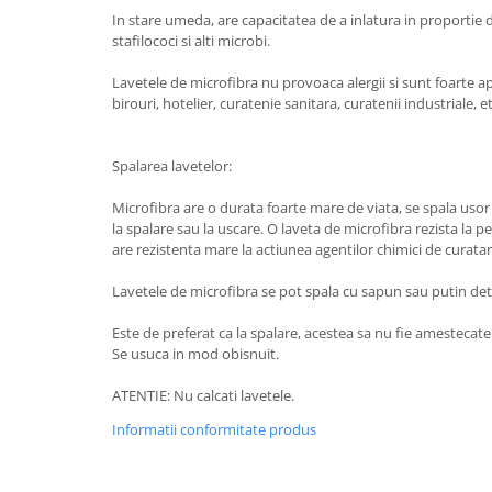
Blufixx - kituri pentru reparații
In stare umeda, are capacitatea de a inlatura in proportie d
stafilococi si alti microbi.
Instalatii pneumatice si accesorii
Lavetele de microfibra nu provoaca alergii si sunt foarte a
Cuple rapide pneumatice
birouri, hotelier, curatenie sanitara, curatenii industriale, et
profesionale
TANOS Systainer cutii
organizatoare pentru depozitare si
Spalarea lavetelor:
transport
Cutii organizatoare pentru
Microfibra are o durata foarte mare de viata, se spala usor 
depozitare si transport - TANOS
la spalare sau la uscare. O laveta de microfibra rezista la pe
Systainer
Markere cu creta lichida
are rezistenta mare la actiunea agentilor chimici de curatare 
Placi modulare Swisstrax
Lavetele de microfibra se pot spala cu sapun sau putin de
Service și mentenanță
Este de preferat ca la spalare, acestea sa nu fie amestecate 
Se usuca in mod obisnuit.
ATENTIE: Nu calcati lavetele.
Informatii conformitate produs