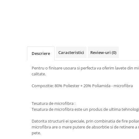
Iwata
Pompe pneumatice cu membrana
dubla Anest Iwata Japonia
Rezervoare de vopsit cu presiune
Anest Iwata
Aerografe / Airbrush Iwata
Aerografe Iwata Custom Micron
Caracteristici
Review-uri
(0)
Descriere
Series
Hi-Line
Pentru o finisare usoara si perfecta va oferim lavete din m
calitate.
Manometre
Manometre Iwata Japonia
Compozitie: 80% Poliester + 20% Poliamida - microfibra
Cosmetice Auto
Produse Pentru Interior
Tesatura de microfibra :
Tesatura de microfibra este un produs de ultima tehnologi
Produse Pentru Exterior
Produse Pentru Cabrio
Datorita structurii ei speciale, prin combinatia de fire polia
Accesorii Auto
microfibra are o mare putere de absorbtie si de retinere a 
pete.
Kituri antipana