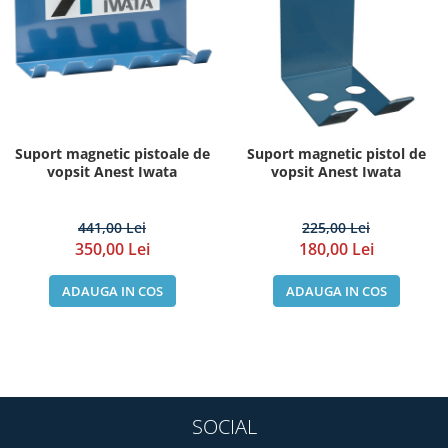
Pompe de vopsit originale Anest
Iwata
Pompe pneumatice cu membrana
dubla Anest Iwata Japonia
Rezervoare de vopsit cu presiune
Anest Iwata
Suport magnetic pistoale de
Suport magnetic pistol de
Aerografe / Airbrush Iwata
vopsit Anest Iwata
vopsit Anest Iwata
Aerografe Iwata Custom Micron
441,00 Lei
225,00 Lei
Series
350,00 Lei
180,00 Lei
Hi-Line
Manometre
ADAUGA IN COS
ADAUGA IN COS
Manometre Iwata Japonia
Cosmetice Auto
Produse Pentru Interior
Produse Pentru Exterior
SOCIAL
Produse Pentru Cabrio