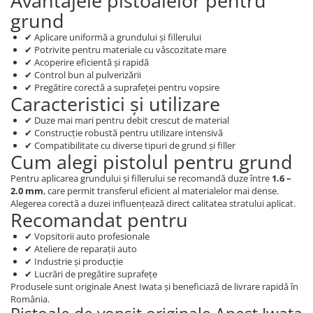
Avantajele pistoalelor pentru
grund
✔ Aplicare uniformă a grundului și fillerului
✔ Potrivite pentru materiale cu vâscozitate mare
✔ Acoperire eficientă și rapidă
✔ Control bun al pulverizării
✔ Pregătire corectă a suprafeței pentru vopsire
Caracteristici și utilizare
✔ Duze mai mari pentru debit crescut de material
✔ Construcție robustă pentru utilizare intensivă
✔ Compatibilitate cu diverse tipuri de grund și filler
Cum alegi pistolul pentru grund
Pentru aplicarea grundului și fillerului se recomandă duze între
1.6 –
2.0 mm
, care permit transferul eficient al materialelor mai dense.
Alegerea corectă a duzei influențează direct calitatea stratului aplicat.
Recomandat pentru
✔ Vopsitorii auto profesionale
✔ Ateliere de reparații auto
✔ Industrie și producție
✔ Lucrări de pregătire suprafețe
Produsele sunt originale Anest Iwata și beneficiază de livrare rapidă în
România.