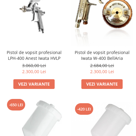
Iwata
Pompe pneumatice cu membrana
dubla Anest Iwata Japonia
Rezervoare de vopsit cu presiune
Anest Iwata
Aerografe / Airbrush Iwata
Aerografe Iwata Custom Micron
Pistol de vopsit profesional
Pistol de vopsit profesional
Series
LPH-400 Anest Iwata HVLP
Iwata W-400 BellAria
Hi-Line
3.060,00 Lei
2.684,00 Lei
2.300,00 Lei
2.300,00 Lei
Manometre
Manometre Iwata Japonia
VEZI VARIANTE
VEZI VARIANTE
Cosmetice Auto
Produse Pentru Interior
-650 LEI
Produse Pentru Exterior
-420 LEI
Produse Pentru Cabrio
Accesorii Auto
Kituri antipana