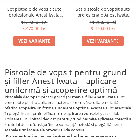
Set pistoale de vopsit auto
Set pistoale de vopsit auto
profesionale Anest Iwata
profesionale Anest Iwata
SUPERIOR SET LS-400SR2
SUPERIOR SET LS-400 SR2
11.750,00 Lei
11.750,00 Lei
BASE Digital + WS-400SR2
BASE Digital + WS-400 SR2 1.3
9.470,00 Lei
9.470,00 Lei
CLEAR 1.2 HD Digital
HD CLEAR Digital
VEZI VARIANTE
VEZI VARIANTE
Pistoale de vopsit pentru grund
și filler Anest Iwata – aplicare
uniformă și acoperire optimă
Pistoalele de vopsit pentru grund (primer) și filler Anest Iwata sunt
concepute pentru aplicarea materialelor cu vâscozitate ridicată,
oferind acoperire uniformă și aderență optimă. Acestea sunt esențiale
în pregătirea suprafeței înainte de aplicarea vopselei și a lacului.
Utilizarea unui pistol dedicat pentru grund permite aplicarea corectă a
stratului de bază, asigurând o suprafață netedă și pregătită pentru
etapele următoare ale procesului de vopsire.