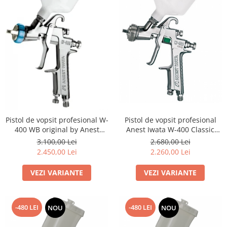
Blufixx - kituri pentru reparații
Instalatii pneumatice si accesorii
Cuple rapide pneumatice
profesionale
TANOS Systainer cutii
organizatoare pentru depozitare si
transport
Cutii organizatoare pentru
depozitare si transport - TANOS
Systainer
Markere cu creta lichida
Pistol de vopsit profesional W-
Pistol de vopsit profesional
Placi modulare Swisstrax
400 WB original by Anest
Anest Iwata W-400 Classic
Iwata
Plus
3.100,00 Lei
2.680,00 Lei
Service și mentenanță
2.450,00 Lei
2.260,00 Lei
VEZI VARIANTE
VEZI VARIANTE
-480 LEI
-480 LEI
NOU
NOU