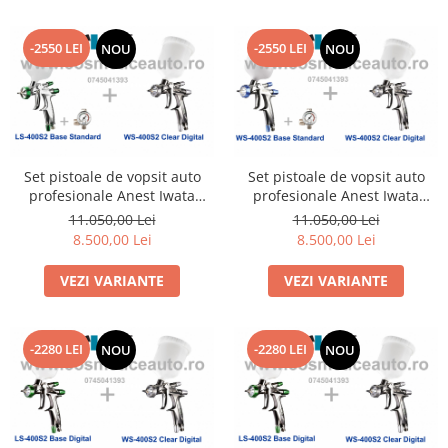
-2550 LEI
-2550 LEI
NOU
NOU
Set pistoale de vopsit auto
Set pistoale de vopsit auto
profesionale Anest Iwata
profesionale Anest Iwata
SUPERIOR SET LS-400SR2
SUPERIOR SET LS-400 SR2
11.050,00 Lei
11.050,00 Lei
BASE Standard + WS-400SR2
BASE Standard + WS-400 SR2
8.500,00 Lei
8.500,00 Lei
CLEAR 1.2 HD Digital
CLEAR 1.3 HD Digital
VEZI VARIANTE
VEZI VARIANTE
-2280 LEI
-2280 LEI
NOU
NOU