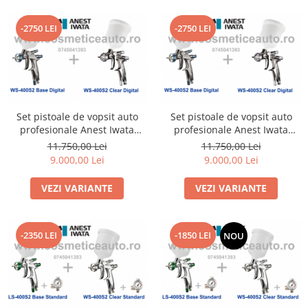
-2750 LEI
-2750 LEI
Set pistoale de vopsit auto
Set pistoale de vopsit auto
profesionale Anest Iwata
profesionale Anest Iwata
SUPERIOR SET WS-400SR2
SUPERIOR SET WS-400SR2
11.750,00 Lei
11.750,00 Lei
BASE Digital + WS-400SR2
BASE Digital + WS-400SR2
9.000,00 Lei
9.000,00 Lei
CLEAR 1.2 HD Digital
CLEAR 1.3 HD Digital
VEZI VARIANTE
VEZI VARIANTE
-2350 LEI
-1850 LEI
NOU