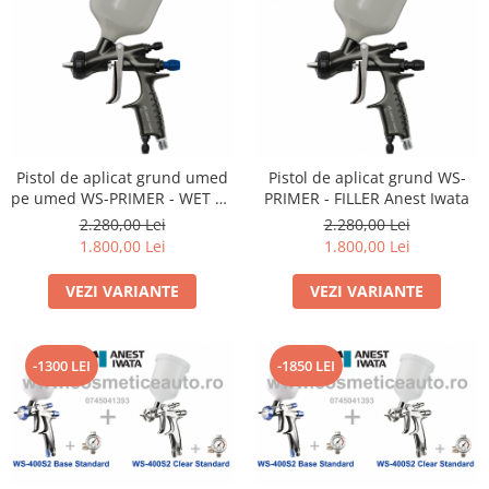
Pistol de aplicat grund umed
Pistol de aplicat grund WS-
pe umed WS-PRIMER - WET on
PRIMER - FILLER Anest Iwata
WET Anest Iwata
2.280,00 Lei
2.280,00 Lei
1.800,00 Lei
1.800,00 Lei
VEZI VARIANTE
VEZI VARIANTE
-1300 LEI
-1850 LEI