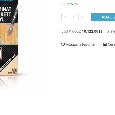
IN STOC
ADAUG
Cod Produs:
10.122.0013
Ai n
Adauga la Favorite
Cere 