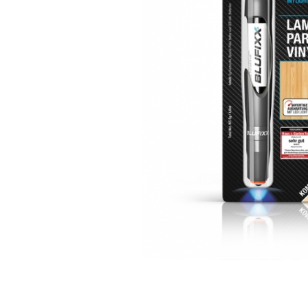
Pompe de vopsit originale Anest
Iwata
Pompe pneumatice cu membrana
dubla Anest Iwata Japonia
Rezervoare de vopsit cu presiune
Anest Iwata
Aerografe / Airbrush Iwata
Aerografe Iwata Custom Micron
Series
Hi-Line
Manometre
Manometre Iwata Japonia
Cosmetice Auto
Produse Pentru Interior
Produse Pentru Exterior
Produse Pentru Cabrio