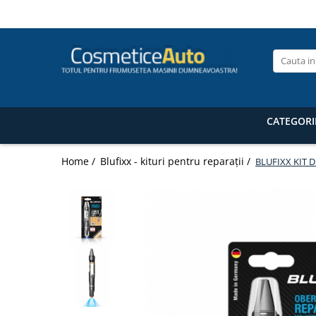
Categorii de Produse
Pistoale de vopsit profesionale
Pistoale pentru lac / clear
Pistoale pentru vopsea (bază) /
CATEGORI
base coat
Pistoale pentru grund (primer /
Home /
Blufixx - kituri pentru reparații /
BLUFIXX KIT 
filler) Anest Iwata
Pistoale de vopsit auto pentru retuș
Anest Iwata
Superior Set pistoale de vopsit
Anest Iwata WS 400 Clear / LS-400
Accesorii pistoale de vopsit
Masti de protectie pentru vopsire
Pistoale de vopsit automate