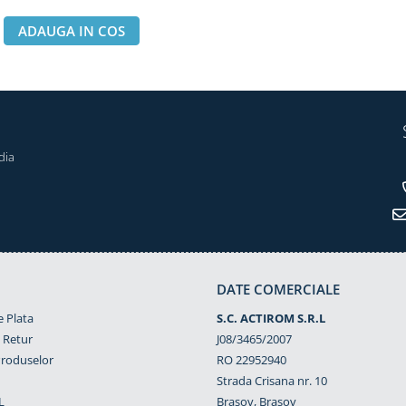
ADAUGA IN COS
dia
DATE COMERCIALE
 Plata
S.C. ACTIROM S.R.L
e Retur
J08/3465/2007
Produselor
RO 22952940
Strada Crisana nr. 10
L
Brasov, Brasov