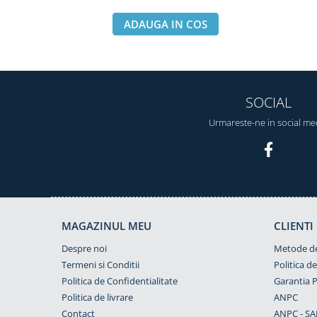
ADAUGA IN COS
SOCIAL
Urmareste-ne in social me
MAGAZINUL MEU
CLIENTI
Despre noi
Metode de
Termeni si Conditii
Politica d
Politica de Confidentialitate
Garantia 
Politica de livrare
ANPC
Contact
ANPC - SA