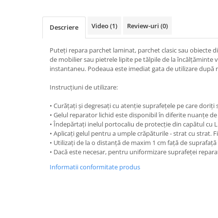
Accesorii Auto
Kituri antipana
Video
(1)
Review-uri
(0)
Descriere
Blufixx - kituri pentru reparații
Puteți repara parchet laminat, parchet clasic sau obiecte 
Instalatii pneumatice si accesorii
de mobilier sau pietrele lipite pe tălpile de la încălțămint
instantaneu. Podeaua este imediat gata de utilizare după r
Cuple rapide pneumatice
profesionale
Instrucțiuni de utilizare:
TANOS Systainer cutii
• Curățați și degresați cu atenție suprafețele pe care doriți s
organizatoare pentru depozitare si
• Gelul reparator lichid este disponibil în diferite nuanțe d
transport
• Îndepărtați inelul portocaliu de protecție din capătul cu 
Cutii organizatoare pentru
• Aplicați gelul pentru a umple crăpăturile - strat cu strat.
depozitare si transport - TANOS
• Utilizați de la o distanță de maxim 1 cm față de suprafață
Systainer
Markere cu creta lichida
• Dacă este necesar, pentru uniformizare suprafeței reparat
Placi modulare Swisstrax
Informatii conformitate produs
Service și mentenanță