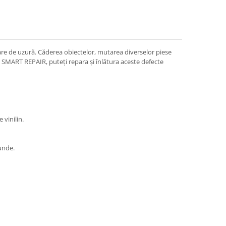
are de uzură. Căderea obiectelor, mutarea diverselor piese
XX SMART REPAIR, puteți repara și înlătura aceste defecte
 vinilin.
cunde.