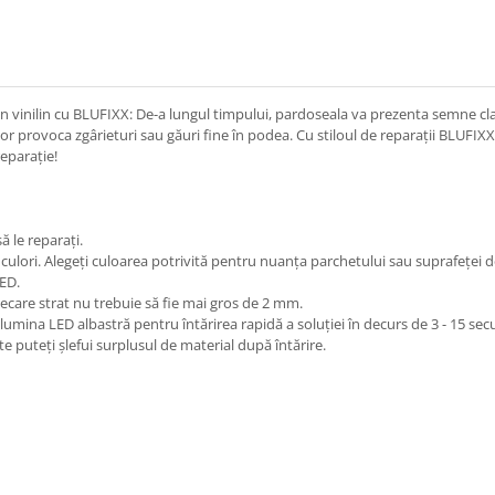
din vinilin cu BLUFIXX: De-a lungul timpului, pardoseala va prezenta semne cl
e vor provoca zgârieturi sau găuri fine în podea. Cu stiloul de reparații BLUFI
eparație!
ă le reparați.
e culori. Alegeți culoarea potrivită pentru nuanța parchetului sau suprafeței de
LED.
 Fiecare strat nu trebuie să fie mai gros de 2 mm.
 lumina LED albastră pentru întărirea rapidă a soluției în decurs de 3 - 15 se
e puteți șlefui surplusul de material după întărire.