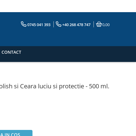
0745 041 393
+40 268 478 747
0,00
CONTACT
lish si Ceara luciu si protectie - 500 ml.
A IN COS