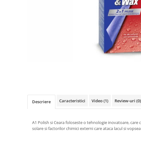
Pompe de vopsit originale Anest
Iwata
Pompe pneumatice cu membrana
dubla Anest Iwata Japonia
Rezervoare de vopsit cu presiune
Anest Iwata
Aerografe / Airbrush Iwata
Aerografe Iwata Custom Micron
Series
Hi-Line
Manometre
Manometre Iwata Japonia
Caracteristici
Video
(1)
Review-uri
(0)
Descriere
Cosmetice Auto
Produse Pentru Interior
A1 Polish si Ceara foloseste o tehnologie inovatoare, care c
solare si factorilor chimici externi care ataca lacul si vopse
Produse Pentru Exterior
Produse Pentru Cabrio