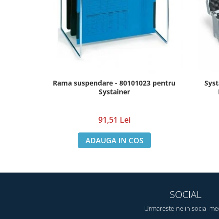
Rama suspendare - 80101023 pentru
Syst
Systainer
91,51 Lei
ADAUGA IN COS
SOCIAL
Urmareste-ne in social me