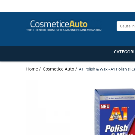
Categorii de Produse
Pistoale de vopsit profesionale
Pistoale pentru lac / clear
Pistoale pentru vopsea (bază) /
CATEGORI
base coat
Pistoale pentru grund (primer /
Home /
Cosmetice Auto /
A1 Polish & Wax - A1 Polish si Ce
filler) Anest Iwata
Pistoale de vopsit auto pentru retuș
Anest Iwata
Superior Set pistoale de vopsit
Anest Iwata WS 400 Clear / LS-400
Accesorii pistoale de vopsit
Masti de protectie pentru vopsire
Pistoale de vopsit automate