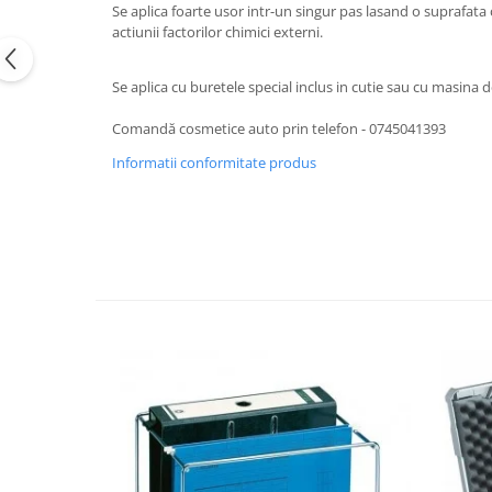
Se aplica foarte usor intr-un singur pas lasand o suprafata c
Accesorii Auto
actiunii factorilor chimici externi.
Kituri antipana
Blufixx - kituri pentru reparații
Se aplica cu buretele special inclus in cutie sau cu masina d
Instalatii pneumatice si accesorii
Comandă cosmetice auto prin telefon - 0745041393
Informatii conformitate produs
Cuple rapide pneumatice
profesionale
TANOS Systainer cutii
organizatoare pentru depozitare si
transport
Cutii organizatoare pentru
depozitare si transport - TANOS
Systainer
Markere cu creta lichida
Placi modulare Swisstrax
Service și mentenanță