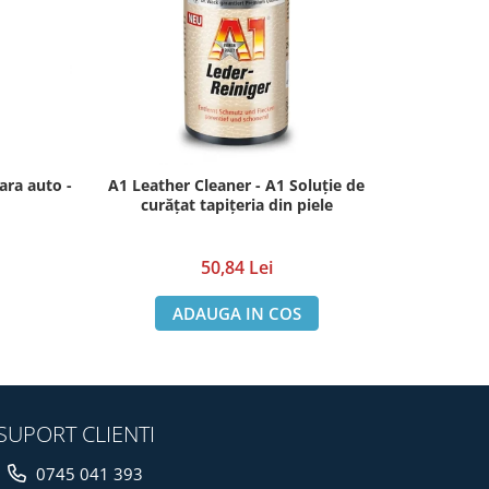
ara auto -
A1 Leather Cleaner - A1 Soluție de
Laveta micr
curățat tapițeria din piele
50,84 Lei
ADAUGA IN COS
SUPORT CLIENTI
0745 041 393