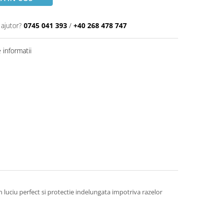
 ajutor?
0745 041 393
/
+40 268 478 747
informatii
n luciu perfect si protectie indelungata impotriva razelor