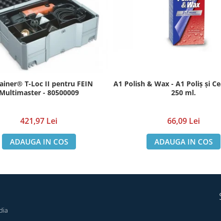
ainer® T-Loc II pentru FEIN
A1 Polish & Wax - A1 Poliș și Ce
Multimaster - 80500009
250 ml.
421,97 Lei
66,09 Lei
ADAUGA IN COS
ADAUGA IN COS
dia