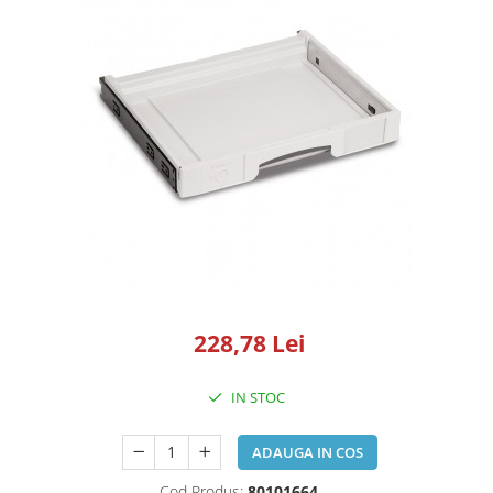
Pompe de vopsit originale Anest
Iwata
Pompe pneumatice cu membrana
dubla Anest Iwata Japonia
Rezervoare de vopsit cu presiune
Anest Iwata
Aerografe / Airbrush Iwata
Aerografe Iwata Custom Micron
Series
Hi-Line
Manometre
228,78 Lei
Manometre Iwata Japonia
Cosmetice Auto
IN STOC
Produse Pentru Interior
Produse Pentru Exterior
ADAUGA IN COS
Produse Pentru Cabrio
Cod Produs:
80101664