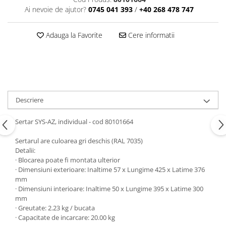
Accesorii Auto
Ai nevoie de ajutor?
0745 041 393
/
+40 268 478 747
Kituri antipana
Adauga la Favorite
Cere informatii
Blufixx - kituri pentru reparații
Instalatii pneumatice si accesorii
Cuple rapide pneumatice
profesionale
Descriere
TANOS Systainer cutii
organizatoare pentru depozitare si
transport
Sertar SYS-AZ, individual - cod 80101664
Cutii organizatoare pentru
depozitare si transport - TANOS
Sertarul are culoarea gri deschis (RAL 7035)
Systainer
Detalii:
Markere cu creta lichida
· Blocarea poate fi montata ulterior
· Dimensiuni exterioare: Inaltime 57 x Lungime 425 x Latime 376
Placi modulare Swisstrax
mm
· Dimensiuni interioare: Inaltime 50 x Lungime 395 x Latime 300
Service și mentenanță
mm
· Greutate: 2.23 kg / bucata
· Capacitate de incarcare: 20.00 kg