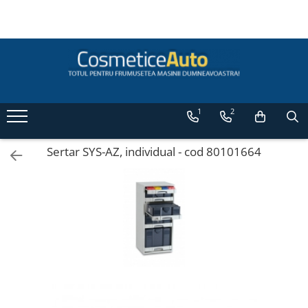
Categorii de Produse
Pistoale de vopsit profesionale
Pistoale pentru lac / clear
1
2
Pistoale pentru vopsea (bază) /
base coat
Pistoale pentru grund (primer /
Sertar SYS-AZ, individual - cod 80101664
filler) Anest Iwata
Pistoale de vopsit auto pentru retuș
Anest Iwata
Superior Set pistoale de vopsit
Anest Iwata WS 400 Clear / LS-400
Accesorii pistoale de vopsit
Masti de protectie pentru vopsire
Pistoale de vopsit automate