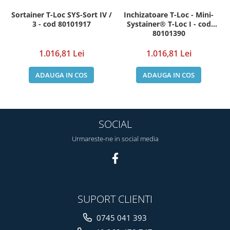
Sortainer T-Loc SYS-Sort IV /
Inchizatoare T-Loc - Mini-
3 - cod 80101917
Systainer® T-Loc I - cod
80101390
1.016,81 Lei
1.016,81 Lei
ADAUGA IN COS
ADAUGA IN COS
SOCIAL
Urmareste-ne in social media
SUPORT CLIENTI
0745 041 393