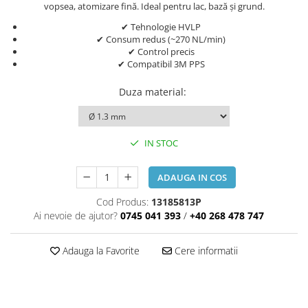
vopsea, atomizare fină. Ideal pentru lac, bază și grund.
Accesorii Auto
Kituri antipana
✔ Tehnologie HVLP
✔ Consum redus (~270 NL/min)
✔ Control precis
Blufixx - kituri pentru reparații
✔ Compatibil 3M PPS
Instalatii pneumatice si accesorii
Duza material
:
Cuple rapide pneumatice
profesionale
TANOS Systainer cutii
IN STOC
organizatoare pentru depozitare si
transport
Cutii organizatoare pentru
ADAUGA IN COS
depozitare si transport - TANOS
Cod Produs:
13185813P
Systainer
Markere cu creta lichida
Ai nevoie de ajutor?
0745 041 393
/
+40 268 478 747
Placi modulare Swisstrax
Adauga la Favorite
Cere informatii
Service și mentenanță