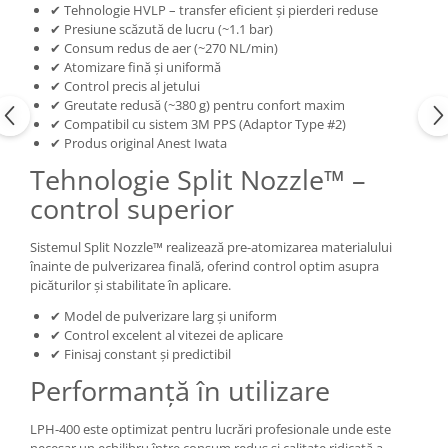
✔ Tehnologie HVLP – transfer eficient și pierderi reduse
✔ Presiune scăzută de lucru (~1.1 bar)
✔ Consum redus de aer (~270 NL/min)
✔ Atomizare fină și uniformă
✔ Control precis al jetului
✔ Greutate redusă (~380 g) pentru confort maxim
✔ Compatibil cu sistem 3M PPS (Adaptor Type #2)
✔ Produs original Anest Iwata
Tehnologie Split Nozzle™ –
control superior
Sistemul Split Nozzle™ realizează pre-atomizarea materialului
înainte de pulverizarea finală, oferind control optim asupra
picăturilor și stabilitate în aplicare.
✔ Model de pulverizare larg și uniform
✔ Control excelent al vitezei de aplicare
✔ Finisaj constant și predictibil
Performanță în utilizare
LPH-400 este optimizat pentru lucrări profesionale unde este