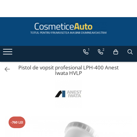
Categorii de Produse
Pistoale de vopsit profesionale
Pistoale pentru lac / clear
1
2
Pistoale pentru vopsea (bază) /
base coat
Pistoale pentru grund (primer /
Pistol de vopsit profesional LPH-400 Anest
Iwata HVLP
filler) Anest Iwata
Pistoale de vopsit auto pentru retuș
Anest Iwata
Superior Set pistoale de vopsit
Anest Iwata WS 400 Clear / LS-400
Accesorii pistoale de vopsit
Masti de protectie pentru vopsire
-760 LEI
Pistoale de vopsit automate