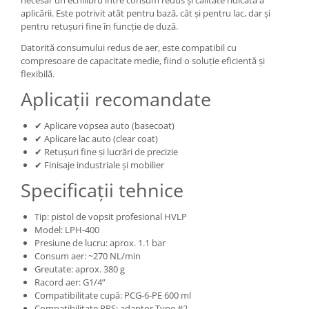
necesar un echilibru între consum redus și calitate ridicată a
aplicării. Este potrivit atât pentru bază, cât și pentru lac, dar și
pentru retușuri fine în funcție de duză.
Datorită consumului redus de aer, este compatibil cu
compresoare de capacitate medie, fiind o soluție eficientă și
flexibilă.
Aplicații recomandate
✔ Aplicare vopsea auto (basecoat)
✔ Aplicare lac auto (clear coat)
✔ Retușuri fine și lucrări de precizie
✔ Finisaje industriale și mobilier
Specificații tehnice
Tip: pistol de vopsit profesional HVLP
Model: LPH-400
Presiune de lucru: aprox. 1.1 bar
Consum aer: ~270 NL/min
Greutate: aprox. 380 g
Racord aer: G1/4”
Compatibilitate cupă: PCG-6-PE 600 ml
Compatibilitate PPS: adaptor Type #2