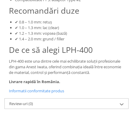
Recomandări duze
✔ 0.8 – 1.0 mm: retuș
✔ 1.0 – 1.3 mm: lac (clear)
✔ 1.2 – 1.3 mm: vopsea (bază)
✔ 1.4 – 2.0 mm: grund / filler
De ce să alegi LPH-400
LPH-400 este una dintre cele mai echilibrate soluții profesionale
din gama Anest Iwata, oferind combinația ideală între economie
de material, control și performanță constantă.
Livrare rapidă în România.
Informatii conformitate produs
Review-uri
(0)