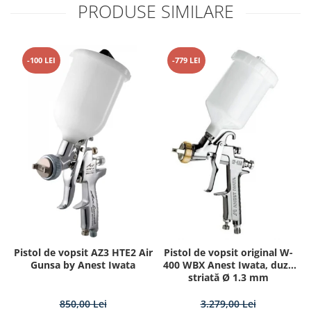
PRODUSE SIMILARE
-100 LEI
-779 LEI
Pistol de vopsit AZ3 HTE2 Air
Pistol de vopsit original W-
Gunsa by Anest Iwata
400 WBX Anest Iwata, duză
striată Ø 1.3 mm
850,00 Lei
3.279,00 Lei