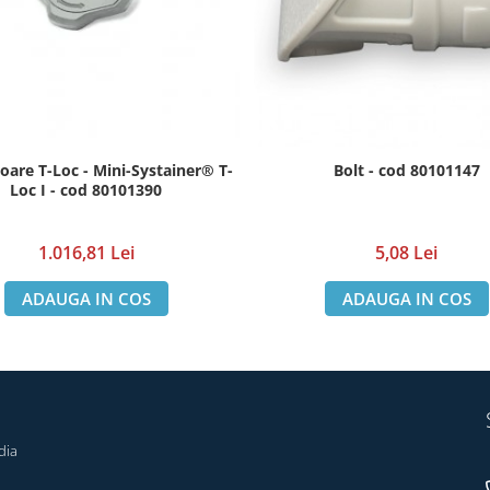
oare T-Loc - Mini-Systainer® T-
Bolt - cod 80101147
Loc I - cod 80101390
1.016,81 Lei
5,08 Lei
ADAUGA IN COS
ADAUGA IN COS
dia