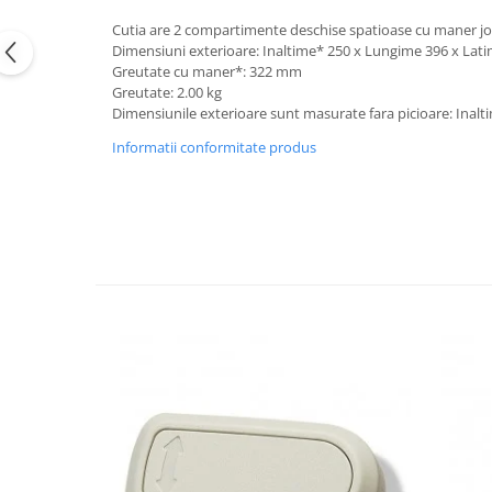
Accesorii Auto
Cutia are 2 compartimente deschise spatioase cu maner jos 
Kituri antipana
Dimensiuni exterioare: Inaltime* 250 x Lungime 396 x La
Greutate cu maner*: 322 mm
Blufixx - kituri pentru reparații
Greutate: 2.00 kg
Dimensiunile exterioare sunt masurate fara picioare: Ina
Instalatii pneumatice si accesorii
Informatii conformitate produs
Cuple rapide pneumatice
profesionale
TANOS Systainer cutii
organizatoare pentru depozitare si
transport
Cutii organizatoare pentru
depozitare si transport - TANOS
Systainer
Markere cu creta lichida
Placi modulare Swisstrax
Service și mentenanță