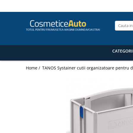
Categorii de Produse
Pistoale de vopsit profesionale
Pistoale pentru lac / clear
Pistoale pentru vopsea (bază) /
CATEGORI
base coat
Pistoale pentru grund (primer /
Home /
TANOS Systainer cutii organizatoare pentru d
filler) Anest Iwata
Pistoale de vopsit auto pentru retuș
Anest Iwata
Superior Set pistoale de vopsit
Anest Iwata WS 400 Clear / LS-400
Accesorii pistoale de vopsit
Masti de protectie pentru vopsire
Pistoale de vopsit automate