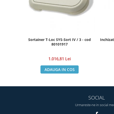
Sortainer T-Loc SYS-Sort IV / 3 - cod
Inchizat
80101917
1.016,81 Lei
ADAUGA IN COS
SOCIAL
Urmareste-ne in social me