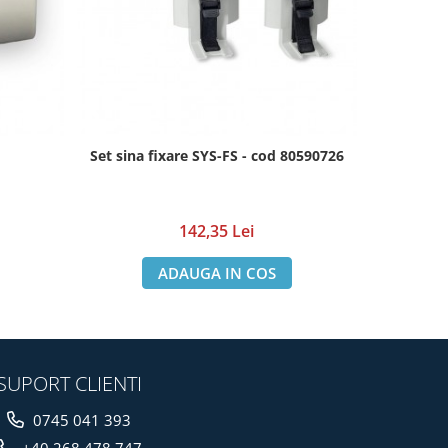
Set sina fixare SYS-FS - cod 80590726
Set adap
142,35 Lei
ADAUGA IN COS
SUPORT CLIENTI
0745 041 393
+40 268 478 747