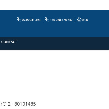
0745 041 393
+40 268 478 747
0,00
CONTACT
er® 2 - 80101485