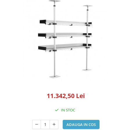
Pompe de vopsit originale Anest
Iwata
Pompe pneumatice cu membrana
dubla Anest Iwata Japonia
Rezervoare de vopsit cu presiune
Anest Iwata
Aerografe / Airbrush Iwata
Aerografe Iwata Custom Micron
Series
Hi-Line
Manometre
Manometre Iwata Japonia
11.342,50 Lei
Cosmetice Auto
IN STOC
Produse Pentru Interior
Produse Pentru Exterior
ADAUGA IN COS
Produse Pentru Cabrio