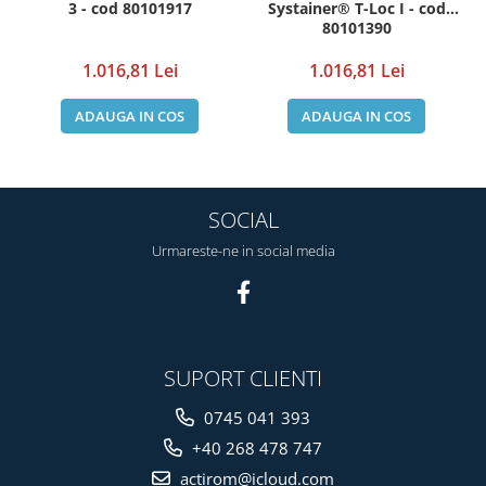
3 - cod 80101917
Systainer® T-Loc I - cod
80101390
1.016,81 Lei
1.016,81 Lei
ADAUGA IN COS
ADAUGA IN COS
SOCIAL
Urmareste-ne in social media
SUPORT CLIENTI
0745 041 393
+40 268 478 747
actirom@icloud.com