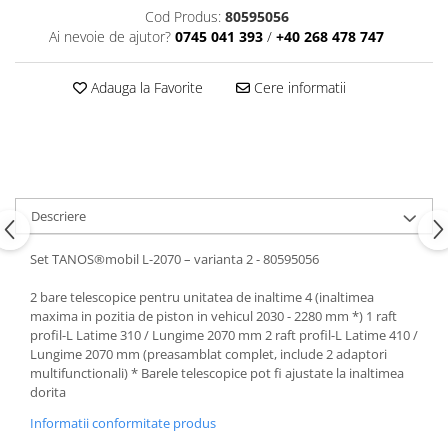
Accesorii Auto
Cod Produs:
80595056
Ai nevoie de ajutor?
0745 041 393
/
+40 268 478 747
Kituri antipana
Blufixx - kituri pentru reparații
Adauga la Favorite
Cere informatii
Instalatii pneumatice si accesorii
Cuple rapide pneumatice
profesionale
TANOS Systainer cutii
Descriere
organizatoare pentru depozitare si
transport
Cutii organizatoare pentru
Set TANOS®mobil L-2070 – varianta 2 - 80595056
depozitare si transport - TANOS
2 bare telescopice pentru unitatea de inaltime 4 (inaltimea
Systainer
Markere cu creta lichida
maxima in pozitia de piston in vehicul 2030 - 2280 mm *) 1 raft
profil-L Latime 310 / Lungime 2070 mm 2 raft profil-L Latime 410 /
Placi modulare Swisstrax
Lungime 2070 mm (preasamblat complet, include 2 adaptori
multifunctionali) * Barele telescopice pot fi ajustate la inaltimea
Service și mentenanță
dorita
Informatii conformitate produs