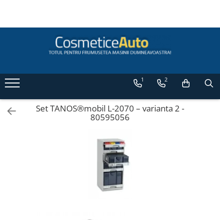
Categorii de Produse
Pistoale de vopsit profesionale
Pistoale pentru lac / clear
1
2
Pistoale pentru vopsea (bază) /
base coat
Pistoale pentru grund (primer /
Set TANOS®mobil L-2070 – varianta 2 -
80595056
filler) Anest Iwata
Pistoale de vopsit auto pentru retuș
Anest Iwata
Superior Set pistoale de vopsit
Anest Iwata WS 400 Clear / LS-400
Accesorii pistoale de vopsit
Masti de protectie pentru vopsire
Pistoale de vopsit automate