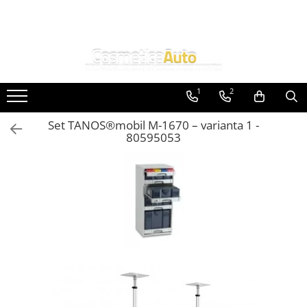
Categorii de Produse
Pistoale de vopsit profesionale
1
2
Pistoale pentru lac / clear
Pistoale pentru vopsea (bază) /
Set TANOS®mobil M-1670 – varianta 1 -
base coat
80595053
Pistoale pentru grund (primer /
filler) Anest Iwata
Pistoale de vopsit auto pentru retuș
Anest Iwata
Superior Set pistoale de vopsit
Anest Iwata WS 400 Clear / LS-400
Accesorii pistoale de vopsit
Masti de protectie pentru vopsire
Pistoale de vopsit automate
Pompe de vopsit originale Anest