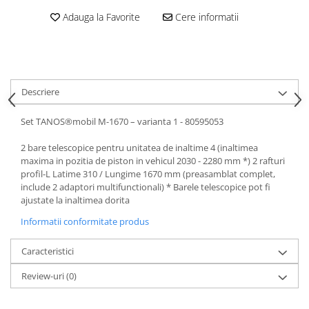
Blufixx - kituri pentru reparații
Adauga la Favorite
Cere informatii
Instalatii pneumatice si accesorii
Cuple rapide pneumatice
profesionale
TANOS Systainer cutii
Descriere
organizatoare pentru depozitare si
transport
Cutii organizatoare pentru
Set TANOS®mobil M-1670 – varianta 1 - 80595053
depozitare si transport - TANOS
Systainer
2 bare telescopice pentru unitatea de inaltime 4 (inaltimea
Markere cu creta lichida
maxima in pozitia de piston in vehicul 2030 - 2280 mm *) 2 rafturi
Placi modulare Swisstrax
profil-L Latime 310 / Lungime 1670 mm (preasamblat complet,
include 2 adaptori multifunctionali) * Barele telescopice pot fi
Service și mentenanță
ajustate la inaltimea dorita
Informatii conformitate produs
Caracteristici
Review-uri
(0)