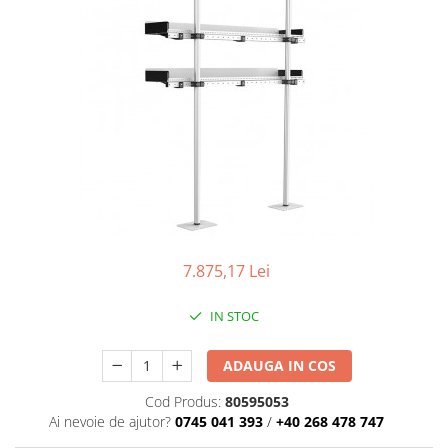
Iwata
Pompe pneumatice cu membrana
dubla Anest Iwata Japonia
Rezervoare de vopsit cu presiune
Anest Iwata
Aerografe / Airbrush Iwata
Aerografe Iwata Custom Micron
Series
Hi-Line
Manometre
7.875,17 Lei
Manometre Iwata Japonia
Cosmetice Auto
IN STOC
Produse Pentru Interior
Produse Pentru Exterior
ADAUGA IN COS
Produse Pentru Cabrio
Cod Produs:
80595053
Accesorii Auto
Ai nevoie de ajutor?
0745 041 393
/
+40 268 478 747
Kituri antipana