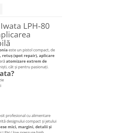
l Iwata LPH-80
aplicarea
ilă
onia
este un pistol compact, de
, retuș (spot repair), aplicare
feră
atomizare extrem de
iști, cât și pentru pasionați.
wata?
zie
i
sit profesional cu alimentare
rită designului compact și jetului
iese mici, margini, detalii și
ui LPH ( low pressure high