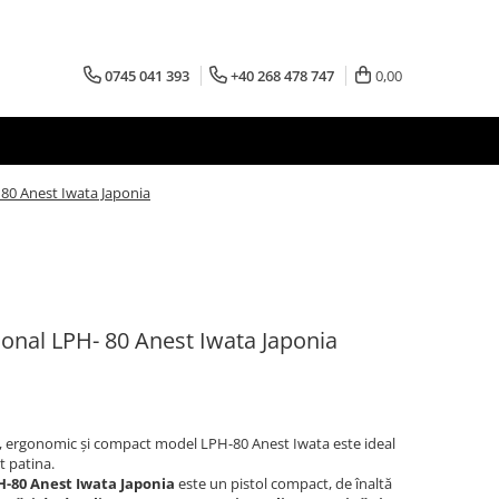
0745 041 393
+40 268 478 747
0,00
 80 Anest Iwata Japonia
sional LPH- 80 Anest Iwata Japonia
lă, ergonomic și compact model LPH-80 Anest Iwata este ideal
at patina.
PH-80 Anest Iwata Japonia
este un pistol compact, de înaltă