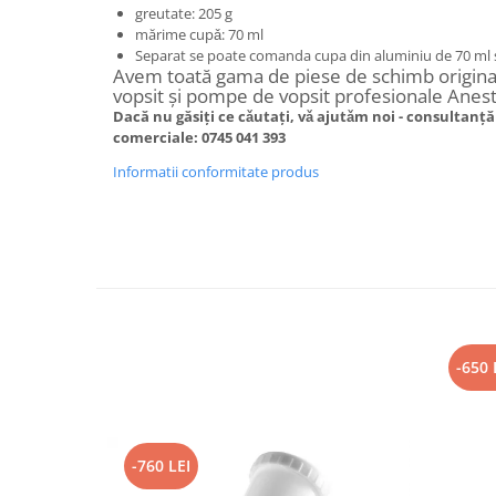
greutate: 205 g
mărime cupǎ: 70 ml
Separat se poate comanda cupa din aluminiu de 70 ml 
Avem toată gama de piese de schimb origina
vopsit și pompe de vopsit profesionale Anest 
Dacă nu găsiți ce cǎutați, vǎ ajutǎm noi - c
onsultanță 
comerciale: 0745 041 393
Informatii conformitate produs
-650 
-760 LEI