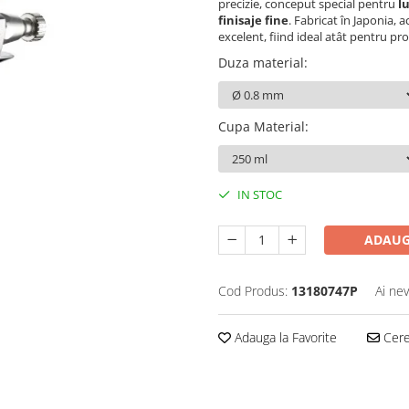
precizie, conceput special pentru
l
finisaje fine
. Fabricat în Japonia,
excelent, fiind ideal atât pentru pro
Duza material
:
Cupa Material
:
IN STOC
ADAUG
Cod Produs:
13180747P
Ai nev
Adauga la Favorite
Cere 