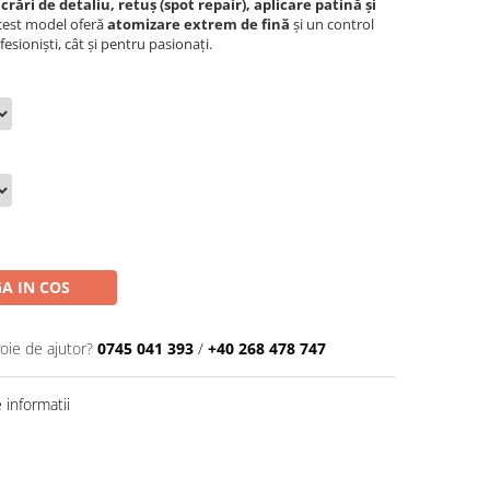
ucrări de detaliu, retuș (spot repair), aplicare patină și
 acest model oferă
atomizare extrem de fină
și un control
fesioniști, cât și pentru pasionați.
A IN COS
oie de ajutor?
0745 041 393
/
+40 268 478 747
informatii