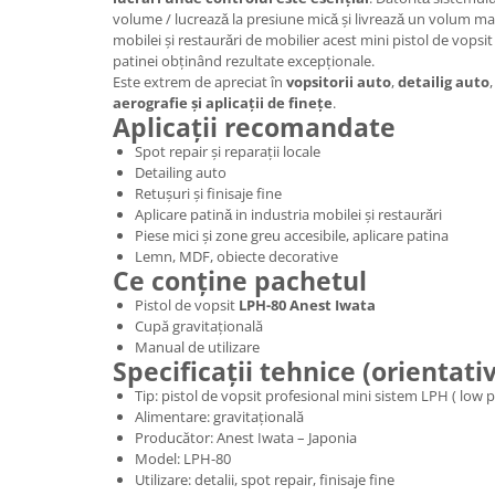
volume / lucreazǎ la presiune micǎ și livreazǎ un volum ma
mobilei și restaurǎri de mobilier acest mini pistol de vopsit
patinei obținând rezultate excepționale.
Este extrem de apreciat în
vopsitorii auto
,
detailig auto
,
aerografie și aplicații de finețe
.
Aplicații recomandate
Spot repair și reparații locale
Detailing auto
Retușuri și finisaje fine
Aplicare patinǎ in industria mobilei și restaurǎri
Piese mici și zone greu accesibile, aplicare patina
Lemn, MDF, obiecte decorative
Ce conține pachetul
Pistol de vopsit
LPH-80 Anest Iwata
Cupă gravitațională
Manual de utilizare
Specificații tehnice (orientati
Tip: pistol de vopsit profesional mini sistem LPH ( low
Alimentare: gravitațională
Producător: Anest Iwata – Japonia
Model: LPH-80
Utilizare: detalii, spot repair, finisaje fine