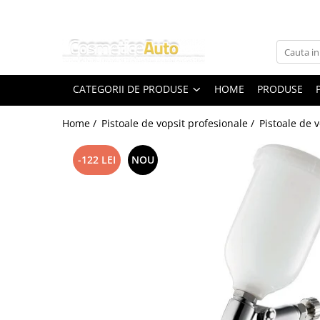
Categorii de Produse
Pistoale de vopsit profesionale
CATEGORII DE PRODUSE
HOME
PRODUSE
Pistoale pentru lac / clear
Pistoale pentru vopsea (bază) /
Home /
Pistoale de vopsit profesionale /
Pistoale de 
base coat
Pistoale pentru grund (primer /
-122 LEI
NOU
filler) Anest Iwata
Pistoale de vopsit auto pentru retuș
Anest Iwata
Superior Set pistoale de vopsit
Anest Iwata WS 400 Clear / LS-400
Accesorii pistoale de vopsit
Masti de protectie pentru vopsire
Pistoale de vopsit automate
Pompe de vopsit originale Anest