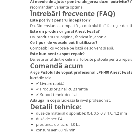
Ai nevoie de ajutor pentru alegerea duzei potrivite?
C
recomandăm varianta optimă.
Întrebări frecvente (FAQ)
Este potrivit pentru începători?
Da. Dimensiunea compactă și controlul fin îl fac ușor de util
Este un produs original Anest Iwata?
Da, produs 100% original, fabricat în Japonia.
Ce tipuri de vopsele pot fi utilizate?
Compatibil cu vopsele pe bază de solvent și apă.
Este bun pentru spot repair?
Da, este unul dintre cele mai folosite pistoale pentru reparat
Comandă acum
Alege
Pistolul de vopsit profesional LPH-80 Anest Iwat
lucrările tale.
✔ Livrare rapidă
✔ Produs original, cu garanție
✔ Suport tehnic dedicat
Adaugă în coș
și lucrează la nivel profesionist.
Detalii tehnice:
duze de material disponibile: 0.4, 0.6, 0.8, 1.0, 1.2 mm
duză de aer: E4
presiunea de lucru: 1.0 bar
consum aer: 60 Nl/min