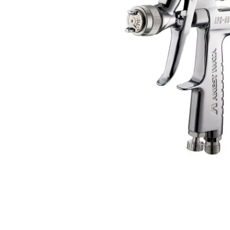
Iwata
Pompe pneumatice cu membrana
dubla Anest Iwata Japonia
Rezervoare de vopsit cu presiune
Anest Iwata
Aerografe / Airbrush Iwata
Aerografe Iwata Custom Micron
Series
Hi-Line
Manometre
Manometre Iwata Japonia
Cosmetice Auto
Produse Pentru Interior
Produse Pentru Exterior
Produse Pentru Cabrio
Accesorii Auto
Kituri antipana