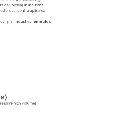
re de vopsea) În industria
 este ideal pentru aplicarea
 dar și în
industria lemnului,
ve)
 pressure high volume)