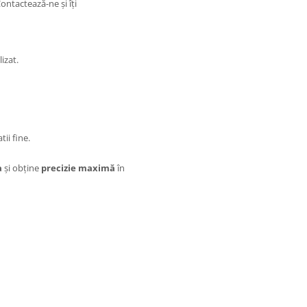
ontactează-ne și îți
izat.
ii fine.
a
și obține
precizie maximă
în