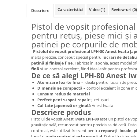
Blufixx - kituri pentru reparații
Caracteristici
Video
(1)
Review-uri
(0)
Descriere
Instalatii pneumatice si accesorii
Cuple rapide pneumatice
Pistol de vopsit profesiona
profesionale
pentru retuș, piese mici și 
TANOS Systainer cutii
patinei pe corpurile de mob
organizatoare pentru depozitare si
transport
Pistolul de vopsit profesional LPH-80 Anest Iwata Jap
Cutii organizatoare pentru
înaltă precizie, conceput special pentru
lucrări de detaliu
depozitare si transport - TANOS
patină și finisaje fine
. Fabricat în Japonia, acest model o
Systainer
Markere cu creta lichida
fină
și un control excelent, fiind ideal atât pentru profesion
De ce să alegi LPH-80 Anest I
Placi modulare Swisstrax
Atomizare foarte fină
– ideală pentru lucrări de preci
Service și mentenanță
Dimensiune compactă
– control excelent în zone mic
Consum redus de material
Perfect pentru spot repair
și retușuri
Calitate japoneză originală
Anest Iwata
Descriere produs
Pistolul de vopsit Anest Iwata
LPH-80
este un pistol de vop
gravitațională, recunoscut pentru precizia sa ridicată. Dato
controlat, este utilizat frecvent pentru
reparații locale, p
lucrări unde controlul este esențial
. Datoritǎ sistemul