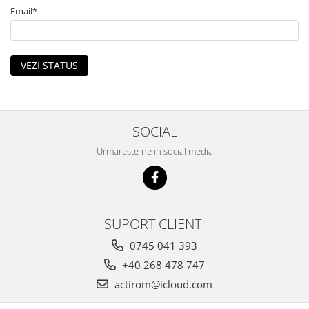
Iwata
Email*
Pompe pneumatice cu membrana
dubla Anest Iwata Japonia
Rezervoare de vopsit cu presiune
VEZI STATUS
Anest Iwata
Aerografe / Airbrush Iwata
Aerografe Iwata Custom Micron
SOCIAL
Series
Hi-Line
Urmareste-ne in social media
Manometre
Manometre Iwata Japonia
Cosmetice Auto
SUPORT CLIENTI
Produse Pentru Interior
Produse Pentru Exterior
0745 041 393
Produse Pentru Cabrio
+40 268 478 747
Accesorii Auto
actirom@icloud.com
Kituri antipana