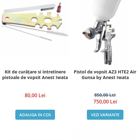
Pompe de vopsit originale Anest
Iwata
Pompe pneumatice cu membrana
dubla Anest Iwata Japonia
Rezervoare de vopsit cu presiune
Anest Iwata
Aerografe / Airbrush Iwata
Aerografe Iwata Custom Micron
Series
Kit de curățare si intretinere
Pistol de vopsit AZ3 HTE2 Air
pistoale de vopsit Anest Iwata
Gunsa by Anest Iwata
Hi-Line
Manometre
80,00 Lei
850,00 Lei
Manometre Iwata Japonia
750,00 Lei
Cosmetice Auto
ADAUGA IN COS
VEZI VARIANTE
Produse Pentru Interior
Produse Pentru Exterior
Produse Pentru Cabrio