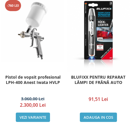
Accesorii Auto
-760 LEI
Kituri antipana
Blufixx - kituri pentru reparații
Instalatii pneumatice si accesorii
Cuple rapide pneumatice
profesionale
TANOS Systainer cutii
organizatoare pentru depozitare si
transport
Cutii organizatoare pentru
Pistol de vopsit profesional
BLUFIXX PENTRU REPARAT
depozitare si transport - TANOS
LPH-400 Anest Iwata HVLP
LĂMPI DE FRÂNĂ AUTO
Systainer
Markere cu creta lichida
3.060,00 Lei
91,51 Lei
Placi modulare Swisstrax
2.300,00 Lei
Service și mentenanță
VEZI VARIANTE
ADAUGA IN COS