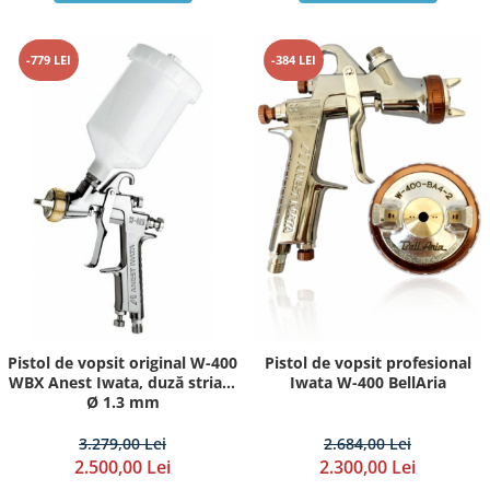
-779 LEI
-384 LEI
Pistol de vopsit original W-400
Pistol de vopsit profesional
WBX Anest Iwata, duză striată
Iwata W-400 BellAria
Ø 1.3 mm
3.279,00 Lei
2.684,00 Lei
2.500,00 Lei
2.300,00 Lei