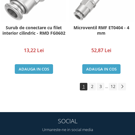
Surub de conectare cu filet
Microventil RMF ET0404 - 4
interior cilindric - RMD FG0602
mm
13,22 Lei
52,87 Lei
ADAUGA IN COS
ADAUGA IN COS
1
2
3
12
...
SOCIAL
Urmareste-ne in social media